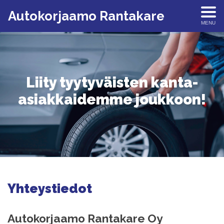
Autokorjaamo Rantakare
MENU
Liity tyytyväisten kanta-
asiakkaidemme joukkoon!
Yhteystiedot
Autokorjaamo Rantakare Oy