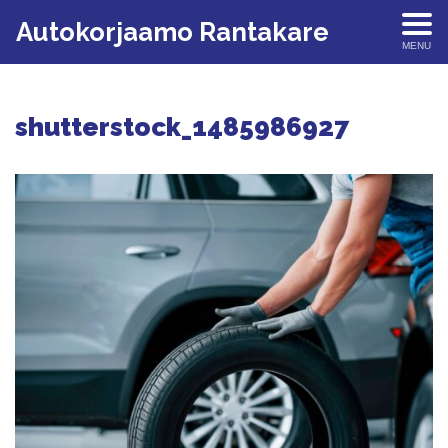
Autokorjaamo Rantakare
MENU
shutterstock_1485986927