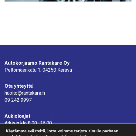
Autokorjaamo Rantakare Oy
Peltomäenkatu 1, 04250 Kerava
Ota yhteyttä
huolto@rantakare.fi
09 242 9997
Aukioloajat
Arkisin klo 8.00–16.00
Käytämme evästeitä, jotta voimme tarjota sinulle parhaan